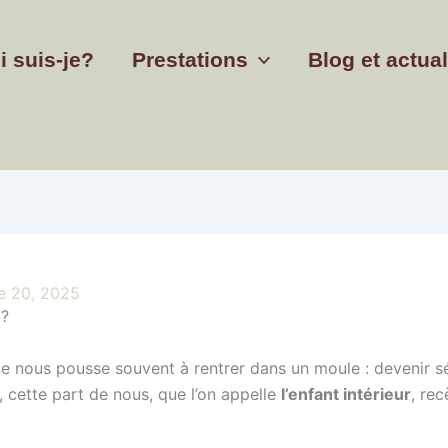
i suis-je?
Prestations
Blog et actual
e 20, 2025
 ?
te nous pousse souvent à rentrer dans un moule : devenir sé
 cette part de nous, que l’on appelle
l’enfant intérieur
, re