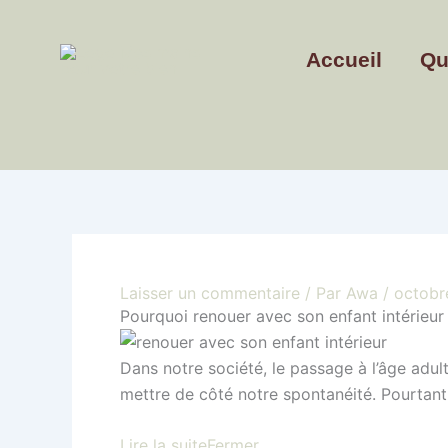
Aller
au
Accueil
Qu
contenu
Laisser un commentaire
/ Par
Awa
/
octobr
Pourquoi renouer avec son enfant intérieur
Dans notre société, le passage à l’âge adul
mettre de côté notre spontanéité. Pourtant,
Lire la suite
Fermer