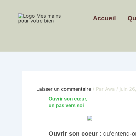
Aller
au
Accueil
Qu
contenu
Laisser un commentaire
/ Par
Awa
/
juin 26
Ouvrir son cœur,
un pas vers soi
Ouvrir son coeur
: qu’entend-o