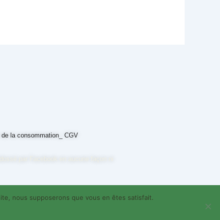
n de la consommation_
CGV
 endossé par Facebook en aucune façon ni
 site, nous supposerons que vous en êtes satisfait.